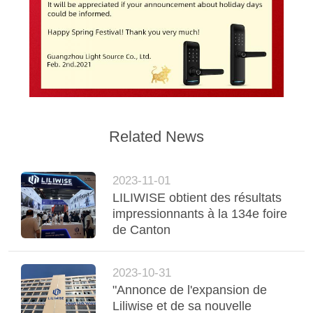
SITE
POLITIQUE
EN
MATIÈRE
DE
Related News
PROTECTION
DE
2023-11-01
LA
LILIWISE obtient des résultats
VIE
impressionnants à la 134e foire
de Canton
PRIVÉE
2023-10-31
"Annonce de l'expansion de
Liliwise et de sa nouvelle