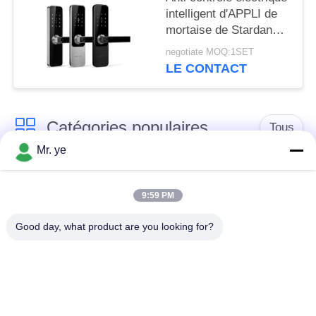
intelligent d'APPLI de
mortaise de Stardand
de serrure de
negotiate MOQ:1SET
combinaison codée de
LE CONTACT
sécurité de vol
Catégories populaires
Tous
Mr. ye
Serrures de porte
Door Lock
électronique
empreintes digitales
9:59 PM
Good day, what product are you looking for?
Serrure de porte de
Serrure de porte de
reconnaissance des
caméra
visages
serrure de porte
Serrure de porte de