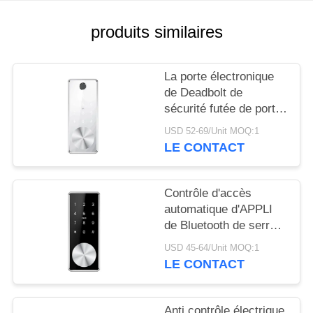
SITE
produits similaires
POLITIQUE
EN
La porte électronique
MATIÈRE
de Deadbolt de
sécurité futée de porte
DE
d'APPLI automatique
USD 52-69/Unit MOQ:1
PROTECTION
de serrure/WiFi ferme
LE CONTACT
à clef
DE
LA
Contrôle d'accès
VIE
automatique d'APPLI
de Bluetooth de serrure
PRIVÉE
de porte de contact
USD 45-64/Unit MOQ:1
simple de Digital
LE CONTACT
Anti contrôle électrique