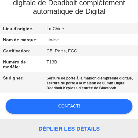
digitale de Deadbolt complètement
automatique de Digital
CONTRÔLE
DE
Lieu d'origine:
La Chine
QUALITÉ
Nom de marque:
liliwise
CONTACTEZ-
Certification:
CE, RoHs, FCC
NOUS
Numéro de
T13B
modèle:
Surligner:
,
Serrure de porte à la maison d'empreinte digitale
NOUVELLES
,
serrure de porte à la maison de 60mm Digital
Deadbolt Keyless d'entrée de Bluetooth
NEWS
CONTACT!
PLAN
DÉPLIER LES DÉTAILS
DU