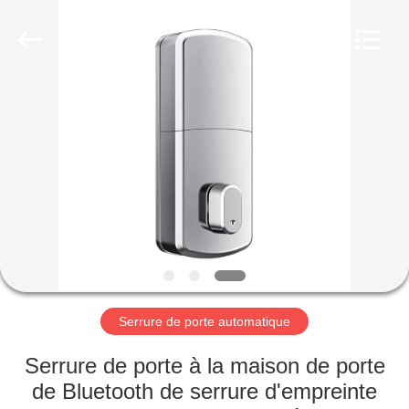
Guangzhou
Light
Source
Electronics
Technology
Limited.
All
Rights
MAISON
Reserved.
PRODUITS
AU
SUJET
DE
NOUS
Serrure de porte automatique
VISITE
Serrure de porte à la maison de porte
D'USINE
de Bluetooth de serrure d'empreinte