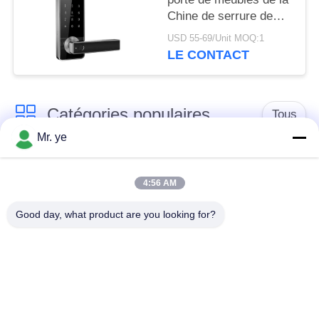
Chine de serrure de
Wifi d'appli d'empreinte
USD 55-69/Unit MOQ:1
digitale à distance
LE CONTACT
futée de contrôle
ouvrent
Catégories populaires
Tous
Mr. ye
Serrures de porte
Door Lock
électronique
empreintes digitales
4:56 AM
Good day, what product are you looking for?
Serrure de porte de
Serrure de porte de
reconnaissance des
caméra
visages
serrure de porte
Serrure de porte de
automatique
Bluetooth