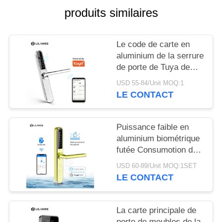
SITE
produits similaires
POLITIQUE
Le code de carte en
EN
aluminium de la serrure
MATIÈRE
de porte de Tuya de
sécurité RFID ouvrent
DE
USD 55-84/Unit MOQ:1
LE CONTACT
PROTECTION
DE
Puissance faible en
LA
aluminium biométrique
VIE
futée Consumotion de
serrures de porte de
PRIVÉE
USD 60-89/Unit MOQ:1SET
serrure d'acier
LE CONTACT
inoxydable
La carte principale de
porte de meubles de la