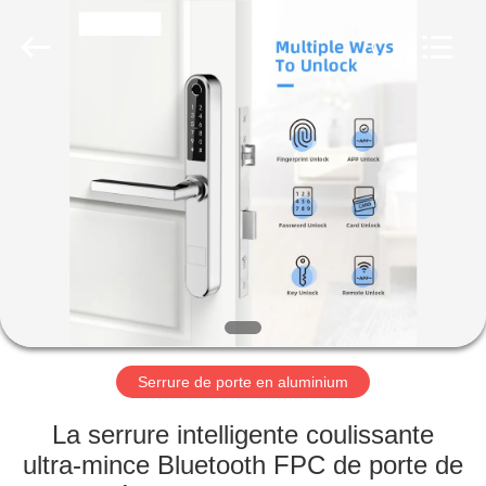
Guangzhou
Light
Source
Electronics
Technology
Limited.
All
Rights
MAISON
Reserved.
PRODUITS
AU
SUJET
DE
NOUS
Serrure de porte en aluminium
VISITE
La serrure intelligente coulissante
D'USINE
ultra-mince Bluetooth FPC de porte de