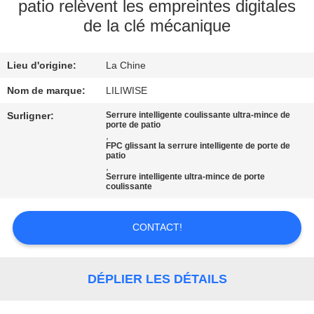
patio relèvent les empreintes digitales
de la clé mécanique
CONTRÔLE
DE
Lieu d'origine:
La Chine
QUALITÉ
Nom de marque:
LILIWISE
CONTACTEZ-
Surligner:
Serrure intelligente coulissante ultra-mince de
porte de patio
,
NOUS
FPC glissant la serrure intelligente de porte de
patio
,
Serrure intelligente ultra-mince de porte
NOUVELLES
coulissante
NEWS
CONTACT!
PLAN
DÉPLIER LES DÉTAILS
DU