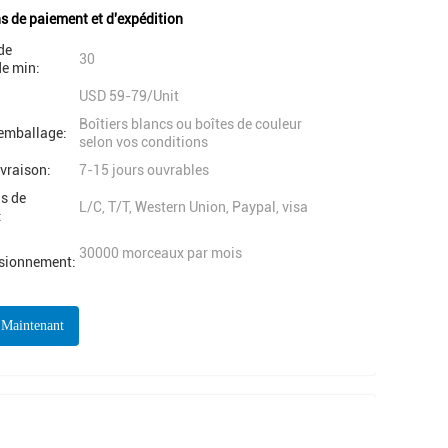
s de paiement et d'expédition
de
30
e min:
USD 59-79/Unit
Boîtiers blancs ou boîtes de couleur
'emballage:
selon vos conditions
ivraison:
7-15 jours ouvrables
s de
L/C, T/T, Western Union, Paypal, visa
:
30000 morceaux par mois
isionnement:
 Maintenant