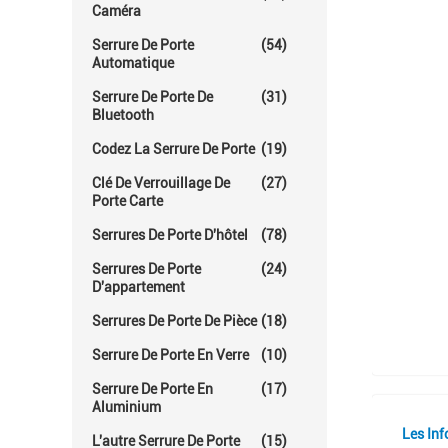
Caméra
Serrure De Porte
(54)
Automatique
Serrure De Porte De
(31)
Bluetooth
Codez La Serrure De Porte
(19)
Clé De Verrouillage De
(27)
Porte Carte
Serrures De Porte D'hôtel
(78)
Serrures De Porte
(24)
D'appartement
Serrures De Porte De Pièce
(18)
Serrure De Porte En Verre
(10)
Serrure De Porte En
(17)
Aluminium
Les Inf
L'autre Serrure De Porte
(15)