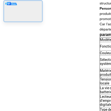
structu
Person
produit
promoti
Car l'a
départe
param
Modèl
Foncti
Couleu
Sélecti
systèm
Matérie
produi
Tensio
locale
La vie 
batteri
Lecteu
d'empr
digital
Type d