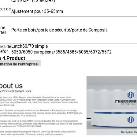
Carte MF1 (13.56MHz)
eur de
Ajustement pour 35-65mm
rié
Porte en bois/porte de sécurité/porte de Composit
rtes
Latch60/70 simple
ses de
lefor
5050/6050 européens/3585/4585/6085/6072/5572
s 4.Product
rmation de l'entreprise
aissez un message Nous vous rappellero
bientôt !