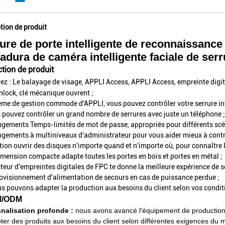
tion de produit
ure de porte intelligente de reconnaissance d
adura de caméra intelligente faciale de serr
tion de produit
ez :
Le balayage de visage
, APPLI Access, APPLI Access, empreinte digit
lock, clé mécanique ouvrent ;
ème de gestion commode d'APPLI, vous pouvez contrôler votre serrure int
 pouvez contrôler un grand nombre de serrures avec juste un téléphone ;
ngements Temps-limités de mot de passe, appropriés pour différents scé
ngements à multiniveaux d'administrateur pour vous aider mieux à contr
tion ouvrir des disques n'importe quand et n'importe où, pour connaître l
imension compacte adapte toutes les portes en bois et portes en métal ;
ecteur d'empreintes digitales de FPC te donne la meilleure expérience de sé
ovisionnement d'alimentation de secours en cas de puissance perdue ;
s pouvons adapter la production aux besoins du client selon vos cond
/ODM
nalisation profonde :
nous avons avancé l'équipement de production 
ter des produits aux besoins du client selon différentes exigences du m