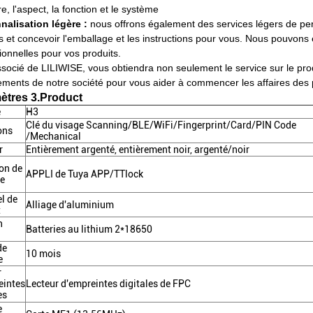
re, l'aspect, la fonction et le système
nalisation légère :
nous offrons également des services légers de per
s et concevoir l'emballage et les instructions pour vous. Nous pouvons 
onnelles pour vos produits.
ssocié de LILIWISE, vous obtiendra non seulement le service sur le prod
ments de notre société pour vous aider à commencer les affaires des pr
ètres 3.Product
e
H3
Clé du visage Scanning/BLE/WiFi/Fingerprint/Card/PIN Code
ons
/Mechanical
r
Entièrement argenté, entièrement noir, argenté/noir
on de
APPLI de Tuya APP/TTlock
e
l de
Alliage d'aluminium
t
n
Batteries au lithium 2*18650
de
10 mois
e
r
eintes
Lecteur d'empreintes digitales de FPC
es
e