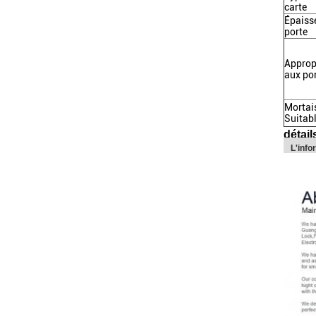
carte
Épaiss
porte
Approp
aux po
Mortai
Suitab
détail
L'info
L