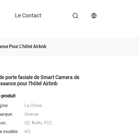
Le Contact
nce Pour L'hôtel Airbnb
de porte faciale de Smart Camera de
ssance pour l'hôtel Airbnb
e produit
gine:
La Chine
arque:
liliwise
ion:
CE, RoHs, FCC
e modèle:
H3