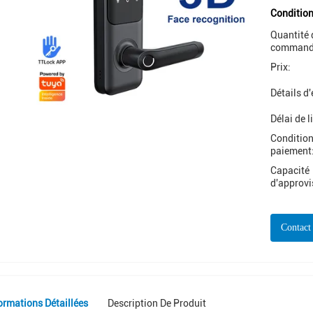
Condition
Quantité 
command
Prix:
Détails d
Délai de l
Condition
paiement
Capacité
d'approv
Contact
ormations Détaillées
Description De Produit