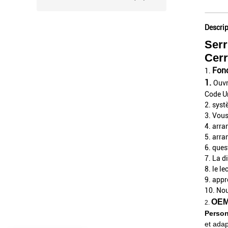
Descrip
Serr
Cerr
Fonc
1.
1.
Ouvr
Code Un
2. syst
3. Vous
4. arra
5. arra
6. ques
7. La d
8. le l
9. appr
10. Nou
OEM
2.
Person
et adap