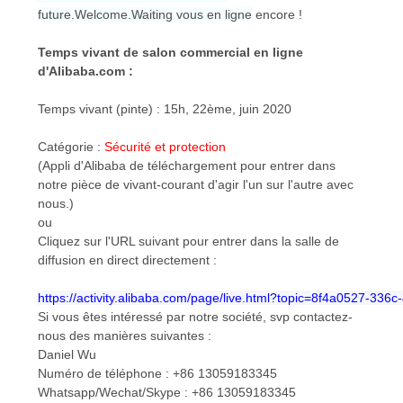
SITE
future.Welcome.Waiting vous en ligne
encore !
Temps vivant de salon commercial en ligne
POLITIQUE
d'Alibaba.com :
EN
Temps vivant (pinte) : 15h, 22ème, juin 2020
MATIÈRE
Catégorie :
Sécurité et protection
DE
(Appli d'Alibaba de téléchargement pour entrer dans
PROTECTION
notre pièce de vivant-courant d'agir l'un sur l'autre avec
nous.)
DE
ou
LA
Cliquez sur l'URL suivant pour entrer dans la salle de
diffusion en direct directement :
VIE
PRIVÉE
https://activity.alibaba.com/page/live.html?topic=8f4a0527-3
Si vous êtes intéressé par notre société, svp contactez-
nous des manières suivantes :
Daniel Wu
Numéro de téléphone : +86 13059183345
Whatsapp/Wechat/Skype : +86 13059183345