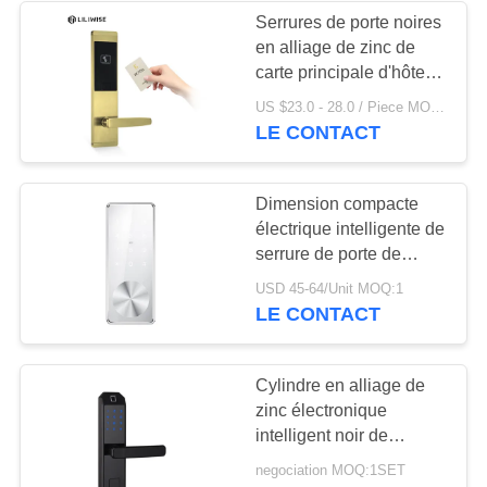
Serrures de porte noires
en alliage de zinc de
19
carte principale d'hôtel
Codez la serrure de
avec le type de carte de
US $23.0 - 28.0 / Piece MOQ:1 pcs
la mortaise MF1 de
LE CONTACT
porte
norme ANSI
Dimension compacte
électrique intelligente de
serrure de porte de
Bluetooth/de serrure
27
USD 45-64/Unit MOQ:1
porte d'avant
LE CONTACT
Clé de verrouillage
de porte carte
Cylindre en alliage de
zinc électronique
intelligent noir de
combinaison de WiFi
negociation MOQ:1SET
d'empreinte digitale de