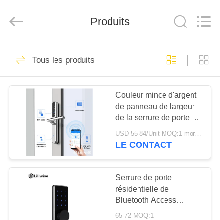
Guangzhou
Light
Source
Produits
Electronics
Technology
Limited.
All
Rights
MAISON
150
Reserved.
Tous les produits
Serrures de porte
PRODUITS
électronique
Couleur mince d'argent
de panneau de largeur
AU
de la serrure de porte de
SUJET
Thumbprint de serrure
USD 55-84/Unit MOQ:1 morceau
de porte d'Access
DE
LE CONTACT
Bluetooth d'APPLI de
71
NOUS
WiFi 38mm
Door Lock
Serrure de porte
résidentielle de
VISITE
empreintes digitales
Bluetooth Access
D'USINE
Keyless 137 * 60 *
65-72 MOQ:1