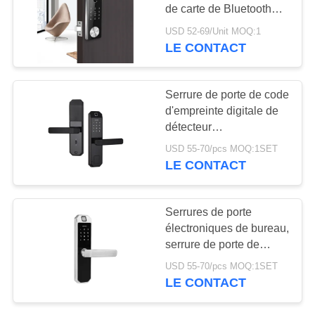
SITE
de carte de Bluetooth
WIFI de serrures de
USD 52-69/Unit MOQ:1
porte d'appartement
POLITIQUE
LE CONTACT
54
EN
serrure de porte
MATIÈRE
Serrure de porte de code
automatique
d'empreinte digitale de
DE
détecteur
PROTECTION
semiconducteur,
USD 55-70/pcs MOQ:1SET
serrures de porte
DE
LE CONTACT
Keyless électroniques
LA
31
VIE
Serrures de porte
Serrure de porte de
électroniques de bureau,
PRIVÉE
serrure de porte de
Bluetooth
reconnaissance
USD 55-70/pcs MOQ:1SET
d'empreinte digitale du
LE CONTACT
guide FPC de voix
numérique