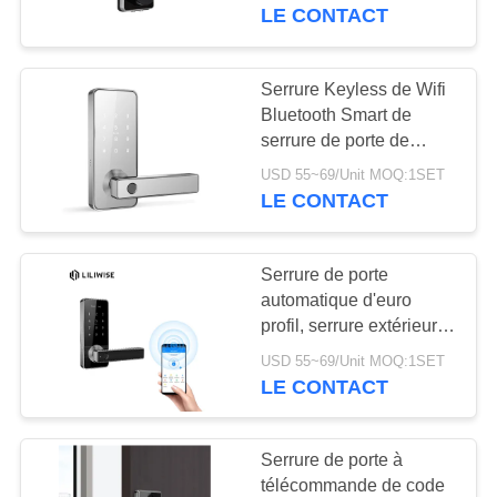
12mm en alliage de zinc
LE CONTACT
CONTRÔLE
DE
Serrure Keyless de Wifi
25
QUALITÉ
Bluetooth Smart de
Serrure de porte de
serrure de porte de
Bluetooth d'intelligence
reconnaissance des
USD 55~69/Unit MOQ:1SET
CONTACTEZ-
LE CONTACT
NOUS
visages
Serrure de porte
NOUVELLES
automatique d'euro
profil, serrure extérieure
11
imperméable de Cabinet
NEWS
USD 55~69/Unit MOQ:1SET
Serrure de porte de
de boîte aux lettres de
LE CONTACT
mot de passe sans fil
caméra
PLAN
Serrure de porte à
DU
télécommande de code